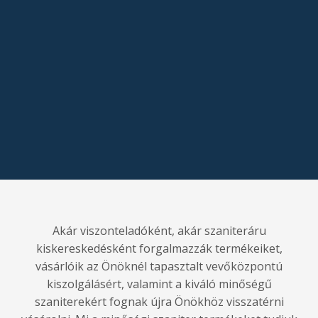
É
Akár viszonteladóként, akár szaniteráru
kiskereskedésként forgalmazzák termékeiket,
vásárlóik az Önöknél tapasztalt vevőközpontú
kiszolgálásért, valamint a kiváló minőségű
szaniterekért fognak újra Önökhöz visszatérni