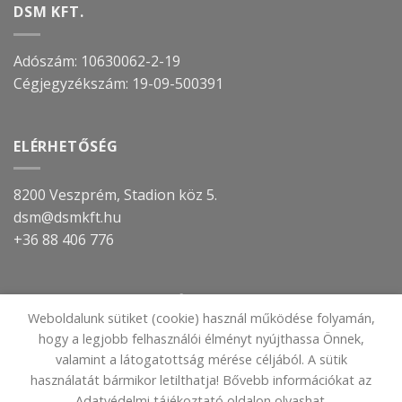
DSM KFT.
Adószám: 10630062-2-19
Cégjegyzékszám:
19-09-500391
ELÉRHETŐSÉG
8200 Veszprém, Stadion köz 5.
dsm@dsmkft.hu
+36 88 406 776
TOVÁBBI INFORMÁCIÓ
Weboldalunk sütiket (cookie) használ működése folyamán,
hogy a legjobb felhasználói élményt nyújthassa Önnek,
IMPRESSZUM
valamint a látogatottság mérése céljából. A sütik
ADATVÉDELMI TÁJÉKOZTATÓ
használatát bármikor letilthatja! Bővebb információkat az
Adatvédelmi tájékoztató oldalon olvashat.