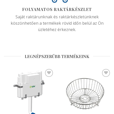
FOLYAMATOS RAKTÁRKÉSZLET
Saját raktárunknak és raktárkészletünknek
köszönhetően a termékek rövid időn belül az Ön
üzletéhez érkeznek.
LEGNÉPSZERŰBB TERMÉKEINK
Hozzáadás a
Hozzáadás a
kedvencekhez
kedvencekhez