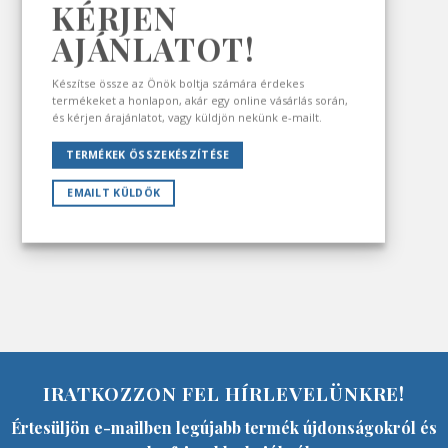
KÉRJEN
AJÁNLATOT!
Készítse össze az Önök boltja számára érdekes
termékeket a honlapon, akár egy online vásárlás során,
és kérjen árajánlatot, vagy küldjön nekünk e-mailt.
TERMÉKEK ÖSSZEKÉSZÍTÉSE
EMAILT KÜLDÖK
IRATKOZZON FEL HÍRLEVELÜNKRE!
Értesüljön e-mailben legújabb termék újdonságokról és