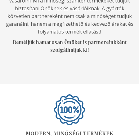
vásárolni. Mi a minőségi szaniter termékeket tudjuk
biztosítani Önöknek és vásárlóiknak. A gyártók
közvetlen partnereként nem csak a minőséget tudjuk
garanálni, hanem a megfizethető és kedvező árakat és
folyamatos termék ellátást!
Reméljük hamarosan Önöket is partnereinkként
szolgálhatjuk ki!
MODERN, MINŐSÉGI TERMÉKEK