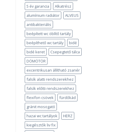
5 év garancia
Alkatrész
alumínium radiátor
ALVEUS
antibakteriális
beépített wc öblítő tartály
beépíthető wc tartály
bidé
bidé keret
Csepegtető tálca
DÖMÖTÖR
excentrikusan állítható zsanér
falsík alatti rendszerekhez
falsík előtti rendszerekhez
flexifon csövek
fürdőkád
gránit mosogató
hazai wc tartályok
HERZ
kiegésztők liv fix