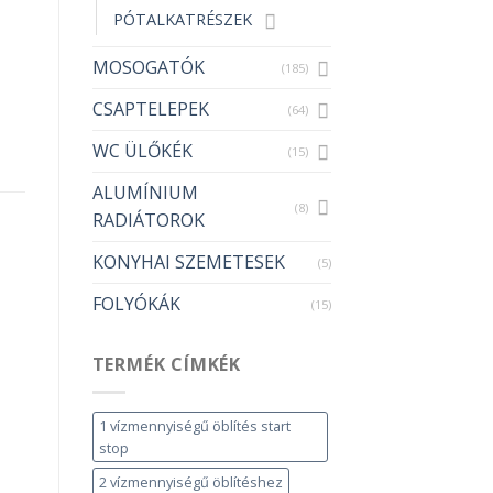
PÓTALKATRÉSZEK
MOSOGATÓK
(185)
CSAPTELEPEK
(64)
WC ÜLŐKÉK
(15)
ALUMÍNIUM
(8)
RADIÁTOROK
KONYHAI SZEMETESEK
(5)
FOLYÓKÁK
(15)
TERMÉK CÍMKÉK
1 vízmennyiségű öblítés start
stop
2 vízmennyiségű öblítéshez