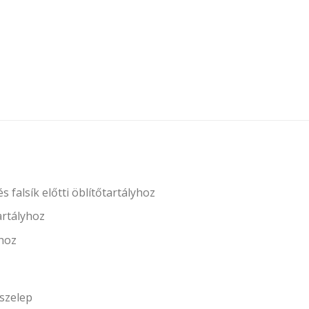
 falsík előtti öblítőtartályhoz
tartályhoz
khoz
őszelep