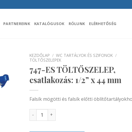
PARTNEREINK
KATALÓGUSOK
RÓLUNK
ELÉRHETŐSÉG
KEZDŐLAP
/
WC TARTÁLYOK ÉS SZIFONOK
/
TÖLTŐSZELEPEK
747-ES TÖLTŐSZELEP,
áadás a
encekhez
csatlakozás: 1/2” x 44 mm
Falsík mögötti és falsík előtti öblítőtartályokh
747-ES TÖLTŐSZELEP, csatlakozás: 1/2” x 44 m