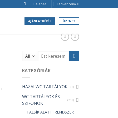
Belépés
Kedvenceim
AJÁNLATKÉRÉS
ÜZENET
Keresés
a
következőre:
KATEGÓRIÁK
HAZAI WC TARTÁLYOK
(8)
oz
WC TARTÁLYOK ÉS
m mennyiség
(299)
SZIFONOK
FALSÍK ALATTI RENDSZER