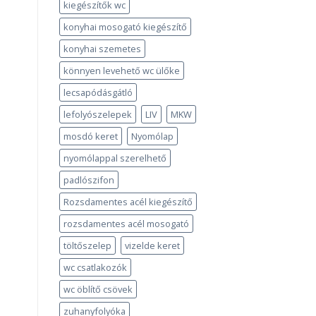
kiegészítők wc
konyhai mosogató kiegészítő
konyhai szemetes
könnyen levehető wc ülőke
lecsapódásgátló
lefolyószelepek
LIV
MKW
mosdó keret
Nyomólap
nyomólappal szerelhető
padlószifon
Rozsdamentes acél kiegészítő
rozsdamentes acél mosogató
töltőszelep
vizelde keret
wc csatlakozók
wc öblítő csövek
zuhanyfolyóka