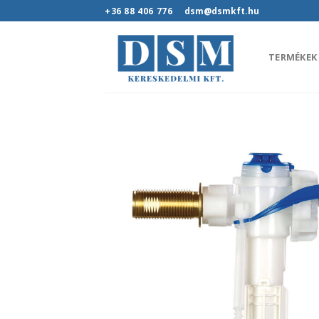
Skip
+36 88 406 776
dsm@dsmkft.hu
to
content
TERMÉKEK
Hozz
kedv