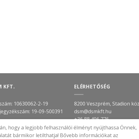
 KFT.
ELÉRHETŐSÉG
szám: 10630062-2-19
8200 Veszprém, Stadion köz
jegyzékszám:
19-09-500391
dsm@dsmkft.hu
+36 88 406 776
n, hogy a legjobb felhasználói élményt nyújthassa Önnek,
álatát bármikor letilthatja! Bővebb információkat az