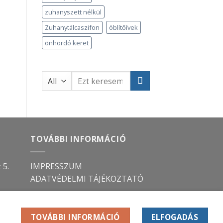
zuhanyszett nélkül
Zuhanytálcaszifon
öblítőívek
önhordó keret
Keresés
a
következőre:
TOVÁBBI INFORMÁCIÓ
 5.
IMPRESSZUM
ADATVÉDELMI TÁJÉKOZTATÓ
TOVÁBBI INFORMÁCIÓ
ELFOGADÁS