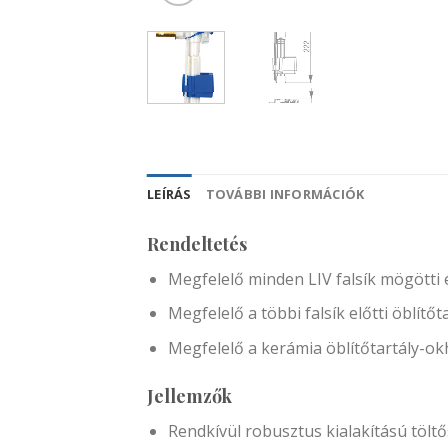
LEÍRÁS
TOVÁBBI INFORMÁCIÓK
Rendeltetés
Megfelelő minden LIV falsík mögötti és
Megfelelő a többi falsík előtti öblítő
Megfelelő a kerámia öblítőtartály-o
Jellemzők
Rendkívül robusztus kialakítású tölt