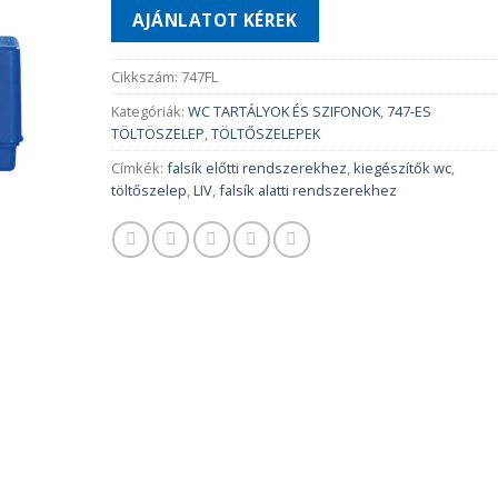
AJÁNLATOT KÉREK
Cikkszám:
747FL
Kategóriák:
WC TARTÁLYOK ÉS SZIFONOK
,
747-ES
TÖLTÖSZELEP
,
TÖLTŐSZELEPEK
Címkék:
falsík előtti rendszerekhez
,
kiegészítők wc
,
töltőszelep
,
LIV
,
falsík alatti rendszerekhez