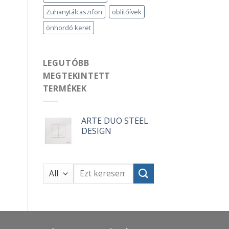
Zuhanytálcaszifon
öblítőívek
önhordó keret
LEGUTÓBB
MEGTEKINTETT
TERMÉKEK
ARTE DUO STEEL
DESIGN
Keresés
a
következőre: