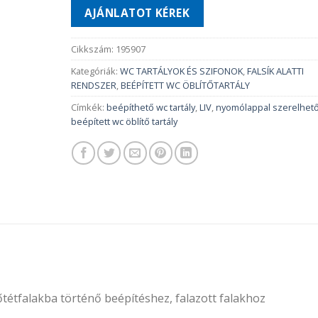
AJÁNLATOT KÉREK
Cikkszám:
195907
Kategóriák:
WC TARTÁLYOK ÉS SZIFONOK
,
FALSÍK ALATTI
RENDSZER
,
BEÉPÍTETT WC ÖBLÍTŐTARTÁLY
Címkék:
beépíthető wc tartály
,
LIV
,
nyomólappal szerelhet
beépített wc öblítő tartály
tétfalakba történő beépítéshez, falazott falakhoz