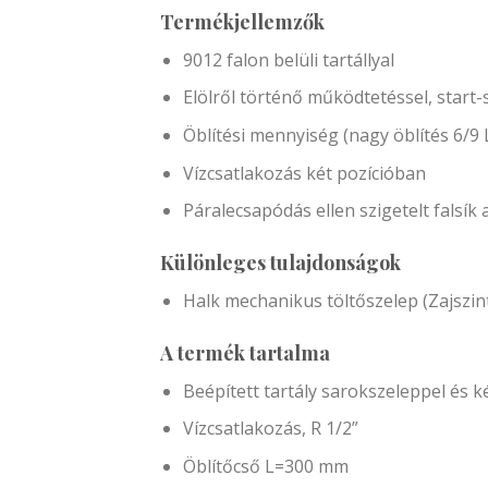
Termékjellemzők
9012 falon belüli tartállyal
Elölről történő működtetéssel, start-
Öblítési mennyiség (nagy öblítés 6/9 L,
Vízcsatlakozás két pozícióban
Páralecsapódás ellen szigetelt falsík a
Különleges tulajdonságok
Halk mechanikus töltőszelep (Zajszint
A termék tartalma
Beépített tartály sarokszeleppel és k
Vízcsatlakozás, R 1/2”
Öblítőcső L=300 mm