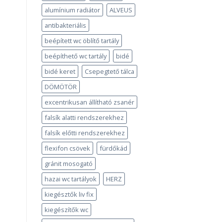
alumínium radiátor
ALVEUS
antibakteriális
beépített wc öblítő tartály
beépíthető wc tartály
bidé
bidé keret
Csepegtető tálca
DÖMÖTÖR
excentrikusan állítható zsanér
falsík alatti rendszerekhez
falsík előtti rendszerekhez
flexifon csövek
fürdőkád
gránit mosogató
hazai wc tartályok
HERZ
kiegésztők liv fix
kiegészítők wc