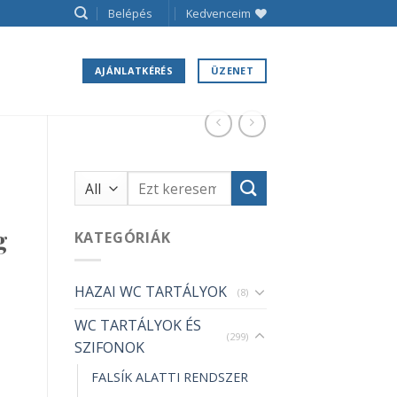
Belépés
Kedvenceim
AJÁNLATKÉRÉS
ÜZENET
Keresés
a
következőre:
g
KATEGÓRIÁK
HAZAI WC TARTÁLYOK
(8)
WC TARTÁLYOK ÉS
yiség
(299)
SZIFONOK
FALSÍK ALATTI RENDSZER