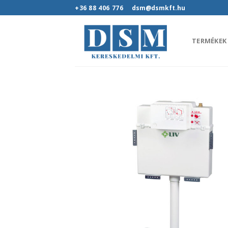
Skip
+36 88 406 776
dsm@dsmkft.hu
to
content
TERMÉKEK
Hozz
kedv