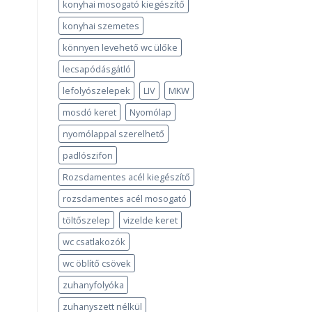
konyhai mosogató kiegészítő
konyhai szemetes
könnyen levehető wc ülőke
lecsapódásgátló
lefolyószelepek
LIV
MKW
mosdó keret
Nyomólap
nyomólappal szerelhető
padlószifon
Rozsdamentes acél kiegészítő
rozsdamentes acél mosogató
töltőszelep
vizelde keret
wc csatlakozók
wc öblítő csövek
zuhanyfolyóka
zuhanyszett nélkül