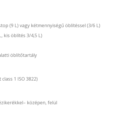
stop (9 L) vagy kétmennyiségű öblítéssel (3/6 L)
 kis öblítés 3/4,5 L)
latti öblítőtartály
 class 1 ISO 3822)
ézikerékkel– középen, felül