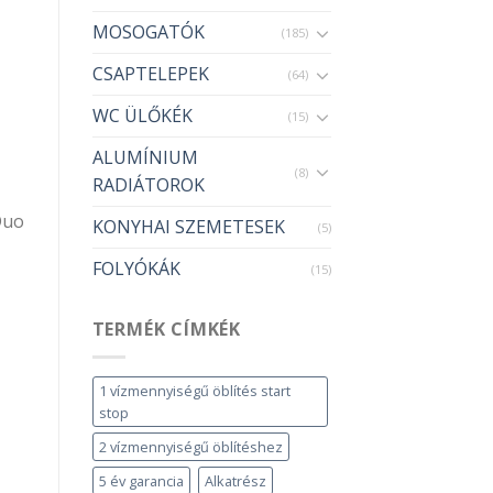
MOSOGATÓK
(185)
CSAPTELEPEK
(64)
WC ÜLŐKÉK
(15)
ALUMÍNIUM
(8)
RADIÁTOROK
Duo
KONYHAI SZEMETESEK
(5)
FOLYÓKÁK
(15)
TERMÉK CÍMKÉK
1 vízmennyiségű öblítés start
stop
2 vízmennyiségű öblítéshez
5 év garancia
Alkatrész