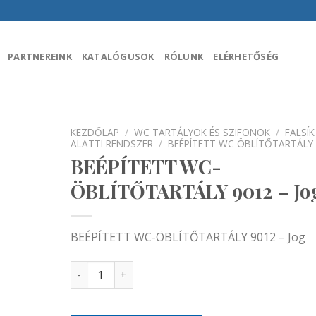
PARTNEREINK
KATALÓGUSOK
RÓLUNK
ELÉRHETŐSÉG
KEZDŐLAP
/
WC TARTÁLYOK ÉS SZIFONOK
/
FALSÍK
ALATTI RENDSZER
/
BEÉPÍTETT WC ÖBLÍTŐTARTÁLY
BEÉPÍTETT WC-
áadás a
encekhez
ÖBLÍTŐTARTÁLY 9012 – Jo
BEÉPÍTETT WC-ÖBLÍTŐTARTÁLY 9012 – Jog
BEÉPÍTETT WC-ÖBLÍTŐTARTÁLY 9012 – Jog menn