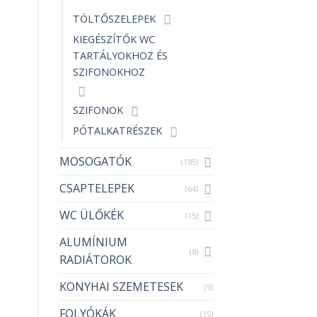
TÖLTŐSZELEPEK
KIEGÉSZÍTŐK WC
TARTÁLYOKHOZ ÉS
SZIFONOKHOZ
SZIFONOK
PÓTALKATRÉSZEK
MOSOGATÓK
(185)
CSAPTELEPEK
(64)
WC ÜLŐKÉK
(15)
ALUMÍNIUM
(8)
RADIÁTOROK
KONYHAI SZEMETESEK
(5)
FOLYÓKÁK
(15)