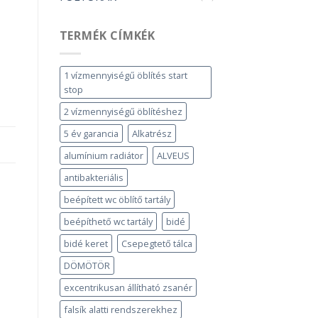
TERMÉK CÍMKÉK
1 vízmennyiségű öblítés start
stop
2 vízmennyiségű öblítéshez
5 év garancia
Alkatrész
alumínium radiátor
ALVEUS
antibakteriális
beépített wc öblítő tartály
beépíthető wc tartály
bidé
bidé keret
Csepegtető tálca
DÖMÖTÖR
excentrikusan állítható zsanér
falsík alatti rendszerekhez