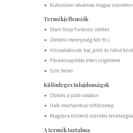
Különösen alkalmas magas szerelésr
Termékjellemzők
Start-Stop funkciós öblítés
Öblítési ménnyiség 6(6-9) L
Vízcsatlakozás bal, jobb és hátul kö
Páralecsapódás ellen szigetelve
Szín: fehér
Különleges tulajdonságok
Öblítés a jobb oldalon
Halk mechanikus töltőszelep
Magasra történő szerelés lehetsége
A termék tartalma