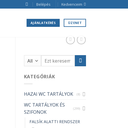
Belépés
Kedvenceim
AJÁNLATKÉRÉS
ÜZENET
Keresés
a
következőre:
KATEGÓRIÁK
HAZAI WC TARTÁLYOK
(8)
WC TARTÁLYOK ÉS
(299)
SZIFONOK
FALSÍK ALATTI RENDSZER