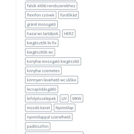
falsík előtti rendszerekhez
flexifon csövek
fürdőkád
gránit mosogató
hazai wc tartályok
HERZ
kiegésztők liv fix
kiegészítők wc
konyhai mosogató kiegészítő
konyhai szemetes
könnyen levehető wc ülőke
lecsapódásgátló
lefolyószelepek
LIV
MKW
mosdó keret
Nyomólap
nyomólappal szerelhető
padlószifon