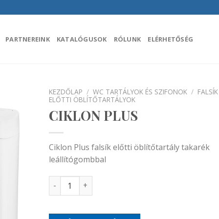
PARTNEREINK
KATALÓGUSOK
RÓLUNK
ELÉRHETŐSÉG
KEZDŐLAP
/
WC TARTÁLYOK ÉS SZIFONOK
/
FALSÍK
ELŐTTI ÖBLÍTŐTARTÁLYOK
CIKLON PLUS
áadás a
encekhez
Ciklon Plus falsík előtti öblítőtartály takarék
leállítógombbal
CIKLON PLUS mennyiség