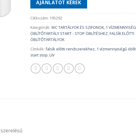
AJÁNLATOT KÉREK
Cikkszám:
195292
Kategóriák:
WC TARTÁLYOK ÉS SZIFONOK
,
1 VÍZMENNYISÉ
ÖBLÍTŐTARTÁLY START - STOP ÖBLÍTÉSHEZ
,
FALSÍK ELŐTTI
ÖBLÍTŐTARTÁLYOK
Címkék:
falsík előtti rendszerekhez
,
1 vízmennyiségű öblí
start stop
,
LIV
 szerelésű