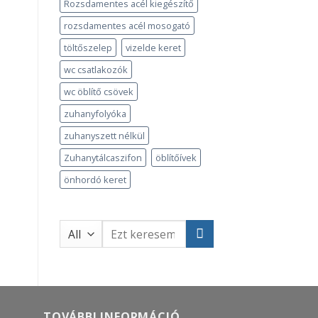
Rozsdamentes acél kiegészítő
rozsdamentes acél mosogató
töltőszelep
vizelde keret
wc csatlakozók
wc öblítő csövek
zuhanyfolyóka
zuhanyszett nélkül
Zuhanytálcaszifon
öblítőívek
önhordó keret
Keresés
a
következőre:
TOVÁBBI INFORMÁCIÓ