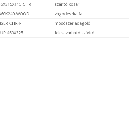
45X315X115-CHR
szárító kosár
360X240-WOOD
vágódeszka fa
SER CHR-P
mosószer adagoló
UP 450X325
felcsavarható szárító