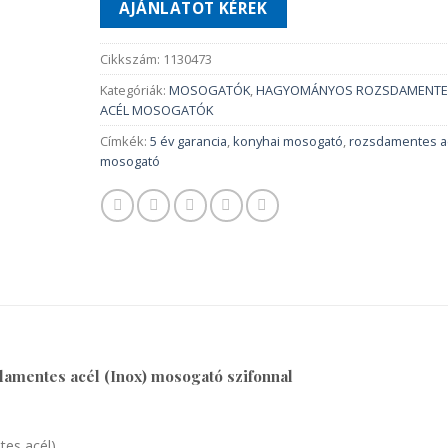
AJÁNLATOT KÉREK
Cikkszám:
1130473
Kategóriák:
MOSOGATÓK
,
HAGYOMÁNYOS ROZSDAMENTE
ACÉL MOSOGATÓK
Címkék:
5 év garancia
,
konyhai mosogató
,
rozsdamentes a
mosogató
amentes acél (Inox) mosogató szifonnal
tes acél)