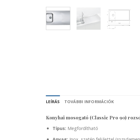
LEÍRÁS
TOVÁBBI INFORMÁCIÓK
Konyhai mosogató (Classic Pro 90) rozsd
Típus:
Megfordítható
Anyag:
Inox, szatén felülettel (rozsdamen