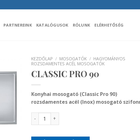
PARTNEREINK
KATALÓGUSOK
RÓLUNK
ELÉRHETŐSÉG
KEZDŐLAP
/
MOSOGATÓK
/
HAGYOMÁNYOS
ROZSDAMENTES ACÉL MOSOGATÓK
CLASSIC PRO 90
áadás a
encekhez
Konyhai mosogató (Classic Pro 90)
rozsdamentes
acél (Inox) mosogató szifon
CLASSIC PRO 90 mennyiség