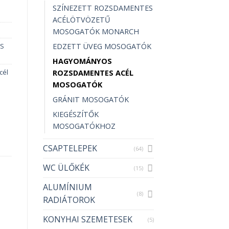
SZÍNEZETT ROZSDAMENTES
ACÉLÖTVÖZETŰ
MOSOGATÓK MONARCH
EDZETT ÜVEG MOSOGATÓK
S
HAGYOMÁNYOS
cél
ROZSDAMENTES ACÉL
MOSOGATÓK
GRÁNIT MOSOGATÓK
KIEGÉSZÍTŐK
MOSOGATÓKHOZ
CSAPTELEPEK
(64)
WC ÜLŐKÉK
(15)
ALUMÍNIUM
(8)
RADIÁTOROK
KONYHAI SZEMETESEK
(5)