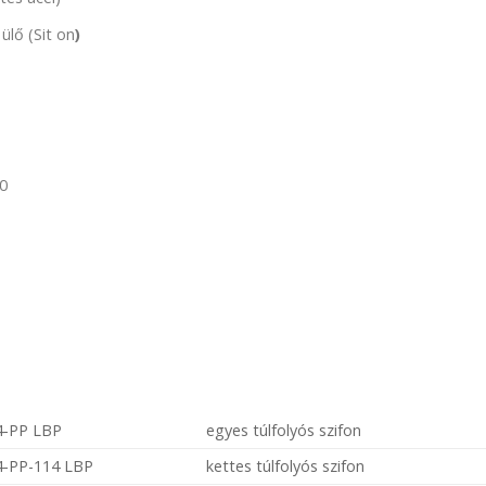
lő (Sit on
)
0
4-PP LBP
egyes túlfolyós szifon
4-PP-114 LBP
kettes túlfolyós szifon