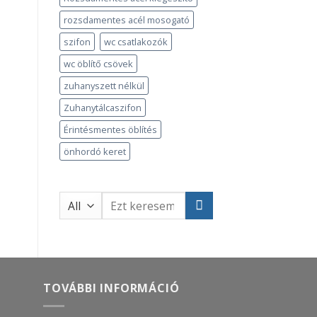
rozsdamentes acél mosogató
szifon
wc csatlakozók
wc öblítő csövek
zuhanyszett nélkül
Zuhanytálcaszifon
Érintésmentes öblítés
önhordó keret
Keresés
a
következőre:
TOVÁBBI INFORMÁCIÓ