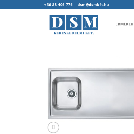
Skip
+36 88 406 776
dsm@dsmkft.hu
to
content
TERMÉKEK
Hozz
kedv