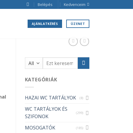
Belépés
Kedvenceim
AJÁNLATKÉRÉS
ÜZENET
Keresés
a
következőre:
KATEGÓRIÁK
nal
HAZAI WC TARTÁLYOK
(8)
WC TARTÁLYOK ÉS
(299)
SZIFONOK
MOSOGATÓK
(185)