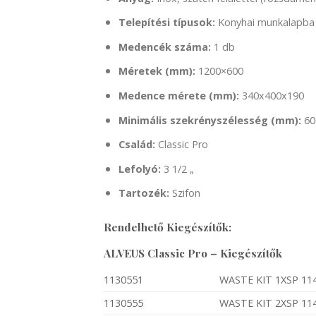
Telepítési típusok:
Konyhai munkalapba ü
Medencék száma:
1 db
Méretek (mm):
1200×600
Medence mérete (mm):
340x400x190
Minimális szekrényszélesség (mm):
60
Család:
Classic Pro
Lefolyó:
3 1/2 „
Tartozék:
Szifon
Rendelhető Kiegészítők:
ALVEUS Classic Pro – Kiegészítők
1130551
WASTE KIT 1XSP 11
1130555
WASTE KIT 2XSP 11