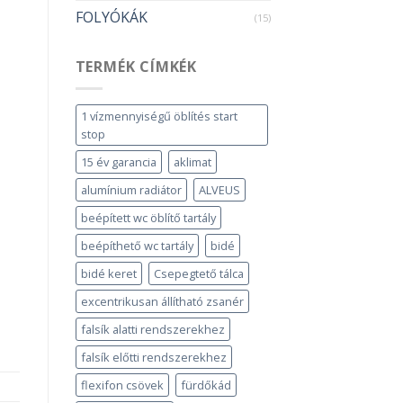
FOLYÓKÁK
(15)
TERMÉK CÍMKÉK
1 vízmennyiségű öblítés start
stop
15 év garancia
aklimat
alumínium radiátor
ALVEUS
beépített wc öblítő tartály
beépíthető wc tartály
bidé
bidé keret
Csepegtető tálca
excentrikusan állítható zsanér
falsík alatti rendszerekhez
falsík előtti rendszerekhez
flexifon csövek
fürdőkád