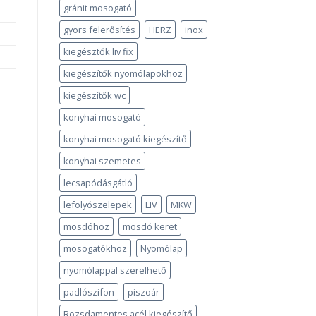
gránit mosogató
gyors felerősítés
HERZ
inox
kiegésztők liv fix
kiegészítők nyomólapokhoz
kiegészítők wc
konyhai mosogató
konyhai mosogató kiegészítő
konyhai szemetes
lecsapódásgátló
lefolyószelepek
LIV
MKW
mosdóhoz
mosdó keret
mosogatókhoz
Nyomólap
nyomólappal szerelhető
padlószifon
piszoár
Rozsdamentes acél kiegészítő