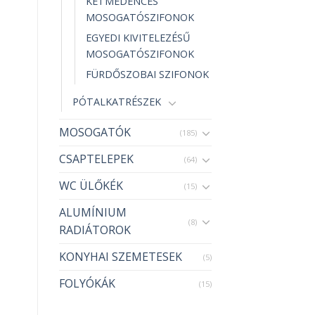
KÉTMEDENCÉS
MOSOGATÓSZIFONOK
EGYEDI KIVITELEZÉSŰ
MOSOGATÓSZIFONOK
FÜRDŐSZOBAI SZIFONOK
PÓTALKATRÉSZEK
MOSOGATÓK
(185)
CSAPTELEPEK
(64)
WC ÜLŐKÉK
(15)
ALUMÍNIUM
(8)
RADIÁTOROK
KONYHAI SZEMETESEK
(5)
FOLYÓKÁK
(15)