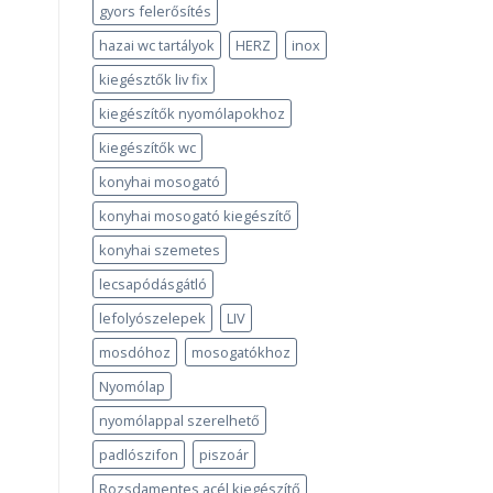
gyors felerősítés
hazai wc tartályok
HERZ
inox
kiegésztők liv fix
kiegészítők nyomólapokhoz
kiegészítők wc
konyhai mosogató
konyhai mosogató kiegészítő
konyhai szemetes
lecsapódásgátló
lefolyószelepek
LIV
mosdóhoz
mosogatókhoz
Nyomólap
nyomólappal szerelhető
padlószifon
piszoár
Rozsdamentes acél kiegészítő