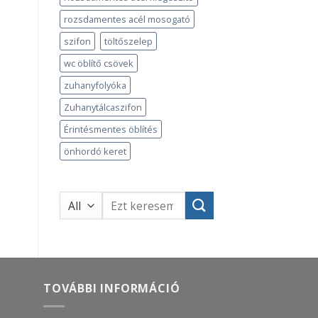
rozsdamentes acél mosogató
szifon
töltőszelep
wc öblítő csövek
zuhanyfolyóka
Zuhanytálcaszifon
Érintésmentes öblítés
önhordó keret
Keresés
a
következőre:
TOVÁBBI INFORMÁCIÓ