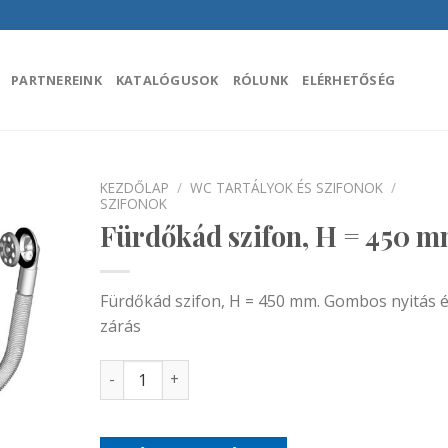
PARTNEREINK
KATALÓGUSOK
RÓLUNK
ELÉRHETŐSÉG
KEZDŐLAP
/
WC TARTÁLYOK ÉS SZIFONOK
/
SZIFONOK
Fürdőkád szifon, H = 450 
áadás a
encekhez
Fürdőkád szifon, H = 450 mm. Gombos nyitás 
zárás
Fürdőkád szifon, H = 450 mm mennyiség