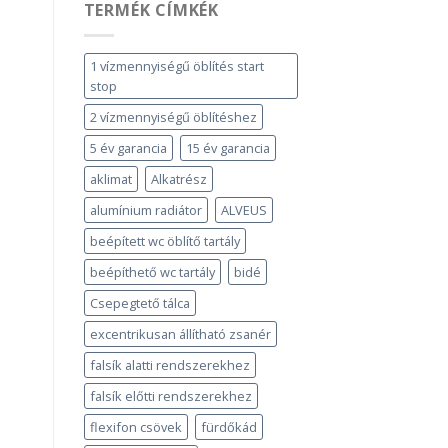
TERMÉK CÍMKÉK
1 vízmennyiségű öblítés start
stop
2 vízmennyiségű öblítéshez
5 év garancia
15 év garancia
aklimat
Alkatrész
alumínium radiátor
ALVEUS
beépített wc öblítő tartály
beépíthető wc tartály
bidé
Csepegtető tálca
excentrikusan állítható zsanér
falsík alatti rendszerekhez
falsík előtti rendszerekhez
flexifon csövek
fürdőkád