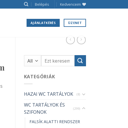
Belépés
Kedvenceim
AJÁNLATKÉRÉS
ÜZENET
Keresés
a
mm
következőre:
KATEGÓRIÁK
és
HAZAI WC TARTÁLYOK
(8)
WC TARTÁLYOK ÉS
(299)
SZIFONOK
FALSÍK ALATTI RENDSZER