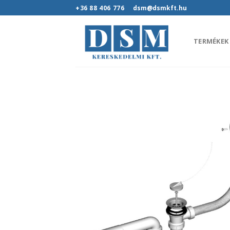
Skip
+36 88 406 776
dsm@dsmkft.hu
to
content
TERMÉKEK
Hozz
kedv