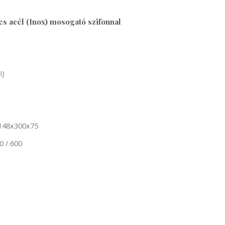
s acél (Inox) mosogató szifonnal
I)
148x300x75
0 / 600