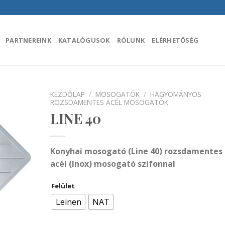
PARTNEREINK
KATALÓGUSOK
RÓLUNK
ELÉRHETŐSÉG
KEZDŐLAP
/
MOSOGATÓK
/
HAGYOMÁNYOS
ROZSDAMENTES ACÉL MOSOGATÓK
LINE 40
áadás a
encekhez
Konyhai mosogató (Line 40)
rozsdamentes
acél (Inox) mosogató szifonnal
Felület
Leinen
NAT