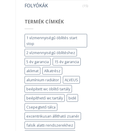
FOLYÓKÁK
(15)
TERMÉK CÍMKÉK
1 vízmennyiségű öblítés start
stop
2 vízmennyiségű öblítéshez
5 év garancia
15 év garancia
aklimat
Alkatrész
alumínium radiátor
ALVEUS
beépített wc öblítő tartály
beépíthető wc tartály
bidé
Csepegtető tálca
excentrikusan állítható zsanér
falsík alatti rendszerekhez