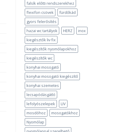
falsík előtti rendszerekhez
flexifon csövek
fürdőkád
gyors felerősítés
hazai wc tartályok
HERZ
inox
kiegésztők liv fix
kiegészítők nyomólapokhoz
kiegészítők wc
konyhai mosogató
konyhai mosogató kiegészítő
konyhai szemetes
lecsapódásgátló
lefolyószelepek
LIV
mosdóhoz
mosogatókhoz
Nyomólap
nyomólappal szerelhető