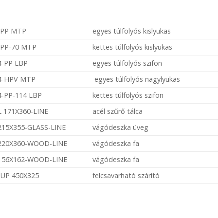
-PP MTP
egyes túlfolyós kislyukas
-PP-70 MTP
kettes túlfolyós kislyukas
4-PP LBP
egyes túlfolyós szifon
14-HPV MTP
egyes túlfolyós nagylyukas
4-PP-114 LBP
kettes túlfolyós szifon
L 171X360-LINE
acél szűrő tálca
15X355-GLASS-LINE
vágódeszka üveg
220X360-WOOD-LINE
vágódeszka fa
156X162-WOOD-LINE
vágódeszka fa
UP 450X325
felcsavarható szárító