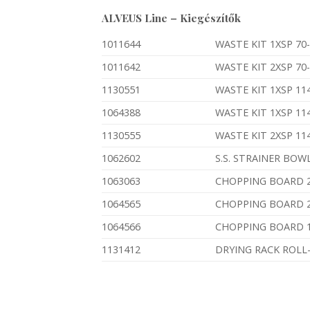
ALVEUS Line – Kiegészítők
1011644
WASTE KIT 1XSP 70
1011642
WASTE KIT 2XSP 70
1130551
WASTE KIT 1XSP 11
1064388
WASTE KIT 1XSP 1
1130555
WASTE KIT 2XSP 11
1062602
S.S. STRAINER BOW
1063063
CHOPPING BOARD 2
1064565
CHOPPING BOARD 
1064566
CHOPPING BOARD 
1131412
DRYING RACK ROLL-