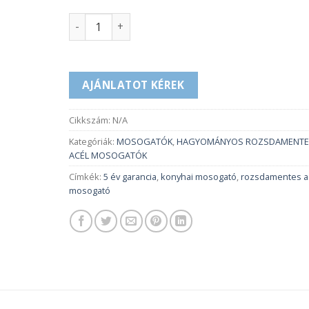
LINE 40 mennyiség
AJÁNLATOT KÉREK
Cikkszám:
N/A
Kategóriák:
MOSOGATÓK
,
HAGYOMÁNYOS ROZSDAMENTE
ACÉL MOSOGATÓK
Címkék:
5 év garancia
,
konyhai mosogató
,
rozsdamentes a
mosogató