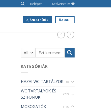
Belépés
Kedvenceim
AJÁNLATKÉRÉS
ÜZENET
Keresés
a
következőre:
KATEGÓRIÁK
HAZAI WC TARTÁLYOK
(8)
WC TARTÁLYOK ÉS
(299)
SZIFONOK
MOSOGATÓK
(185)