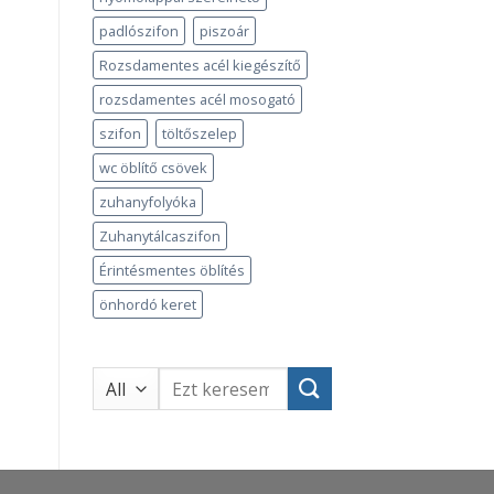
padlószifon
piszoár
Rozsdamentes acél kiegészítő
rozsdamentes acél mosogató
szifon
töltőszelep
wc öblítő csövek
zuhanyfolyóka
Zuhanytálcaszifon
Érintésmentes öblítés
önhordó keret
Keresés
a
következőre: