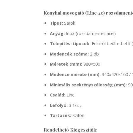
Konyhai mosogató (Line 40) rozsdamente
Típus:
Sarok
Anyag:
Inox (rozsdamentes acél)
Telepítési típusok:
Felülről beültethető (
Medencék száma:
2 db
Méretek (mm):
980×500
Medence mérete (mm):
340x420x160 / 
Minimális szekrényszélesség (mm):
90
Család:
Line
Lefolyó:
3 1/2 „
Tartozék:
Szifon
Rendelhető Kiegészítők: