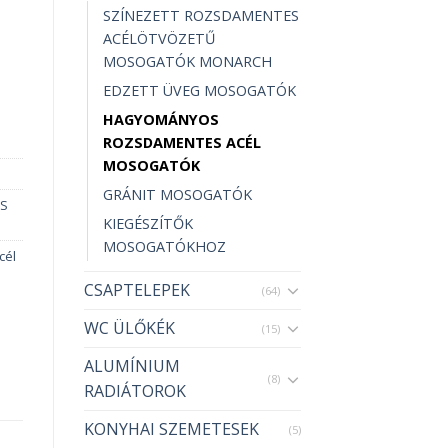
SZÍNEZETT ROZSDAMENTES
ACÉLÖTVÖZETŰ
MOSOGATÓK MONARCH
EDZETT ÜVEG MOSOGATÓK
HAGYOMÁNYOS
ROZSDAMENTES ACÉL
MOSOGATÓK
GRÁNIT MOSOGATÓK
S
KIEGÉSZÍTŐK
MOSOGATÓKHOZ
cél
CSAPTELEPEK
(64)
WC ÜLŐKÉK
(15)
ALUMÍNIUM
(8)
RADIÁTOROK
KONYHAI SZEMETESEK
(5)