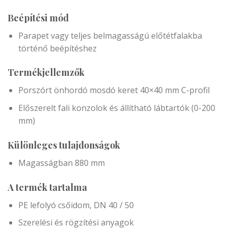
Beépítési mód
Parapet vagy teljes belmagasságú előtétfalakba
történő beépítéshez
Termékjellemzők
Porszórt önhordó mosdó keret 40×40 mm C-profil
Előszerelt fali konzolok és állítható lábtartók (0-200
mm)
Különleges tulajdonságok
Magasságban 880 mm
A termék tartalma
PE lefolyó csőidom, DN 40 / 50
Szerelési és rögzítési anyagok