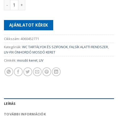
LIV-FIX WT 88 cm mennyiség
AJÁNLATOT KÉREK
Cikkszám:
4060452771
Kategóriák:
WC TARTÁLYOK ÉS SZIFONOK
,
FALSÍK ALATTI RENDSZER
,
LIV-FIX ÖNHORDÓ MOSDÓ KERET
Címkék:
mosdó keret
,
LIV
LEÍRÁS
TOVÁBBI INFORMÁCIÓK