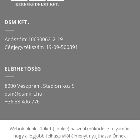
DSM KFT.
Adószám: 10630062-2-19
Cégjegyzékszám:
19-09-500391
ELÉRHETŐSÉG
8200 Veszprém, Stadion köz 5.
dsm@dsmkft.hu
+36 88 406 776
TOVÁBBI INFORMÁCIÓ
Weboldalunk sütiket (cookie) használ működése folyamán,
hogy a legjobb felhasználói élményt nyújthassa Önnek,