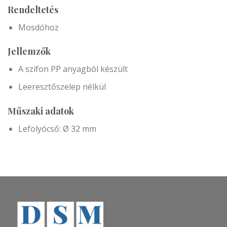
Rendeltetés
Mosdóhoz
Jellemzők
A szifon PP anyagból készült
Leeresztőszelep nélkül
Műszaki adatok
Lefolyócső: Ø 32 mm