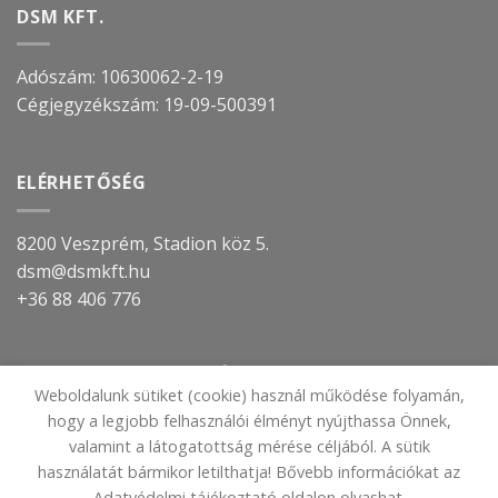
DSM KFT.
Adószám: 10630062-2-19
Cégjegyzékszám:
19-09-500391
ELÉRHETŐSÉG
8200 Veszprém, Stadion köz 5.
dsm@dsmkft.hu
+36 88 406 776
TOVÁBBI INFORMÁCIÓ
Weboldalunk sütiket (cookie) használ működése folyamán,
hogy a legjobb felhasználói élményt nyújthassa Önnek,
IMPRESSZUM
valamint a látogatottság mérése céljából. A sütik
ADATVÉDELMI TÁJÉKOZTATÓ
használatát bármikor letilthatja! Bővebb információkat az
Adatvédelmi tájékoztató oldalon olvashat.