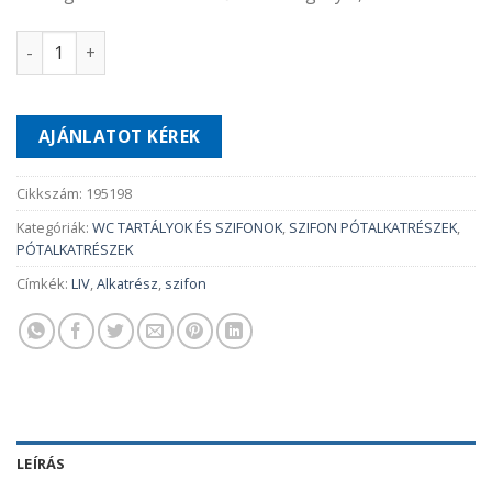
Mosogatóhoz 90˚ - os csőidom szegéllyel, készlet mennyi
AJÁNLATOT KÉREK
Cikkszám:
195198
Kategóriák:
WC TARTÁLYOK ÉS SZIFONOK
,
SZIFON PÓTALKATRÉSZEK
,
PÓTALKATRÉSZEK
Címkék:
LIV
,
Alkatrész
,
szifon
LEÍRÁS