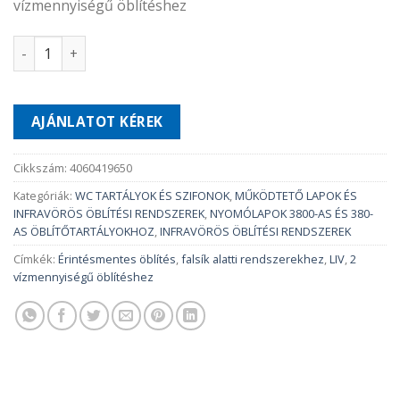
vízmennyiségű öblítéshez
NEA DUO STEEL VB mennyiség
AJÁNLATOT KÉREK
Cikkszám:
4060419650
Kategóriák:
WC TARTÁLYOK ÉS SZIFONOK
,
MŰKÖDTETŐ LAPOK ÉS
INFRAVÖRÖS ÖBLÍTÉSI RENDSZEREK
,
NYOMÓLAPOK 3800-AS ÉS 380-
AS ÖBLÍTŐTARTÁLYOKHOZ
,
INFRAVÖRÖS ÖBLÍTÉSI RENDSZEREK
Címkék:
Érintésmentes öblítés
,
falsík alatti rendszerekhez
,
LIV
,
2
vízmennyiségű öblítéshez