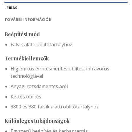
LEÍRÁS
TOVÁBBI INFORMÁCIÓK
Beépítési mód
Falsík alatti öblítőtartályhoz
Termékjellemzők
Higiénikus érintésmentes öblítés, infravörös
technológiával
Anyag: rozsdamentes acél
Kettős öblítés
3800 és 380 falsík alatti öblítőtartályhoz
Különleges tulajdonságok
Egyszerű beépítés és karbantartás