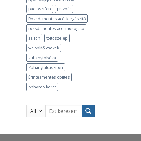
padlószifon
piszoár
Rozsdamentes acél kiegészítő
rozsdamentes acél mosogató
szifon
töltőszelep
wc öblítő csövek
zuhanyfolyóka
Zuhanytálcaszifon
Érintésmentes öblítés
önhordó keret
Keresés
a
következőre: