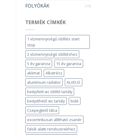
FOLYÓKÁK
(15)
TERMÉK CÍMKÉK
1 vízmennyiségű öblítés start
stop
2 vízmennyiségű öblítéshez
5 év garancia
15 év garancia
aklimat
Alkatrész
alumínium radiátor
ALVEUS
beépített wc öblítő tartály
beépíthető wc tartály
bidé
Csepegtető tálca
excentrikusan állítható zsanér
falsík alatti rendszerekhez