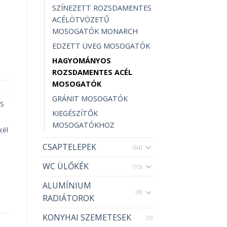
SZÍNEZETT ROZSDAMENTES
ACÉLÖTVÖZETŰ
MOSOGATÓK MONARCH
EDZETT ÜVEG MOSOGATÓK
HAGYOMÁNYOS
ROZSDAMENTES ACÉL
MOSOGATÓK
GRÁNIT MOSOGATÓK
S
KIEGÉSZÍTŐK
MOSOGATÓKHOZ
cél
CSAPTELEPEK
(64)
WC ÜLŐKÉK
(15)
ALUMÍNIUM
(8)
RADIÁTOROK
KONYHAI SZEMETESEK
(5)