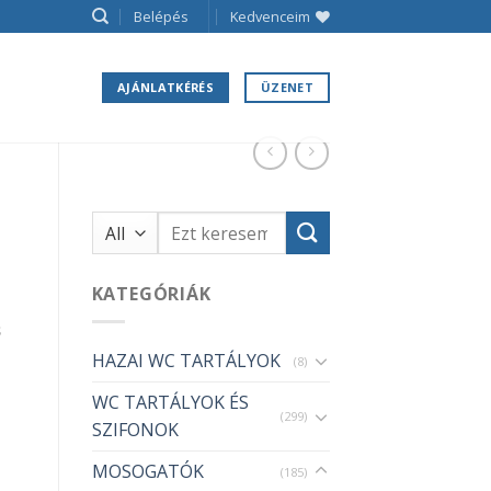
Belépés
Kedvenceim
AJÁNLATKÉRÉS
ÜZENET
Keresés
a
következőre:
KATEGÓRIÁK
s
HAZAI WC TARTÁLYOK
(8)
WC TARTÁLYOK ÉS
(299)
SZIFONOK
MOSOGATÓK
(185)