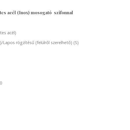
s acél (Inox) mosogató szifonnal
tes acél)
)/Lapos rögzítésű (felülről szerelhető) (S)
0