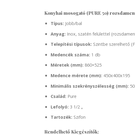
Konyhai mosogató (PURE 50) rozsdamente
Típus:
Jobb/bal
Anyag:
Inox, szatén felülettel (rozsdamen
Telepítési típusok:
Szintbe szerelhető (F
Medencék száma:
1 db
Méretek (mm):
860×525
Medence mérete (mm):
450x400x195
Minimális szekrényszélesség (mm):
50
Család:
Pure
Lefolyó:
3 1/2 „
Tartozék:
Szifon
Rendelhető Kiegészítők: