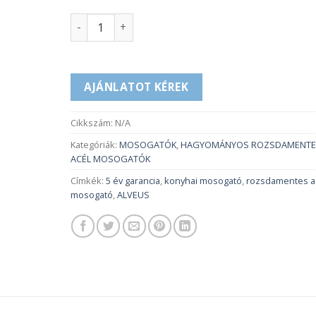
PURE 50 mennyiség
AJÁNLATOT KÉREK
Cikkszám:
N/A
Kategóriák:
MOSOGATÓK
,
HAGYOMÁNYOS ROZSDAMENTE
ACÉL MOSOGATÓK
Címkék:
5 év garancia
,
konyhai mosogató
,
rozsdamentes a
mosogató
,
ALVEUS