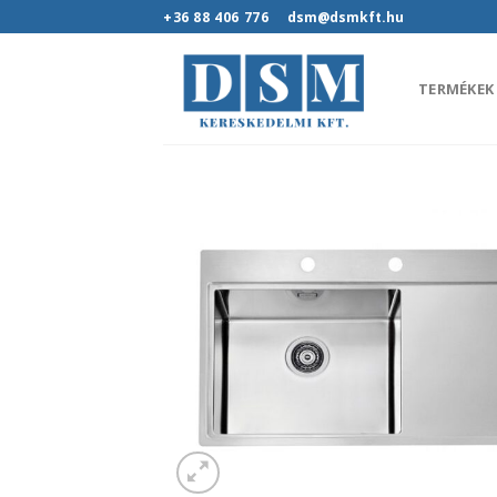
Skip
+36 88 406 776
dsm@dsmkft.hu
to
content
TERMÉKEK
Hozz
kedv