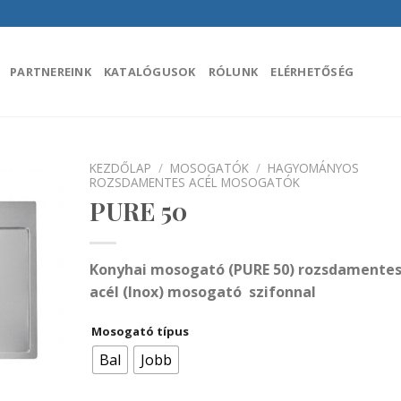
PARTNEREINK
KATALÓGUSOK
RÓLUNK
ELÉRHETŐSÉG
KEZDŐLAP
/
MOSOGATÓK
/
HAGYOMÁNYOS
ROZSDAMENTES ACÉL MOSOGATÓK
PURE 50
áadás a
encekhez
Konyhai mosogató (PURE 50)
rozsdamente
acél (Inox) mosogató szifonnal
Mosogató típus
Bal
Jobb