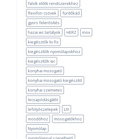
falsík előtti rendszerekhez
flexifon csövek
fürdőkád
gyors felerősítés
hazai wc tartályok
HERZ
inox
kiegésztők liv fix
kiegészítők nyomólapokhoz
kiegészítők wc
konyhai mosogató
konyhai mosogató kiegészítő
konyhai szemetes
lecsapódásgátló
lefolyószelepek
LIV
mosdóhoz
mosogatókhoz
Nyomólap
nyomólappal szerelhető