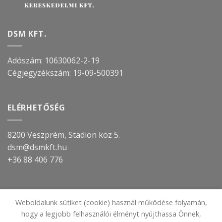
DSM KFT.
Adószám: 10630062-2-19
Cégjegyzékszám:
19-09-500391
ELÉRHETŐSÉG
8200 Veszprém, Stadion köz 5.
dsm@dsmkft.hu
+36 88 406 776
TOVÁBBI INFORMÁCIÓ
Weboldalunk sütiket (cookie) használ működése folyamán,
hogy a legjobb felhasználói élményt nyújthassa Önnek,
IMPRESSZUM