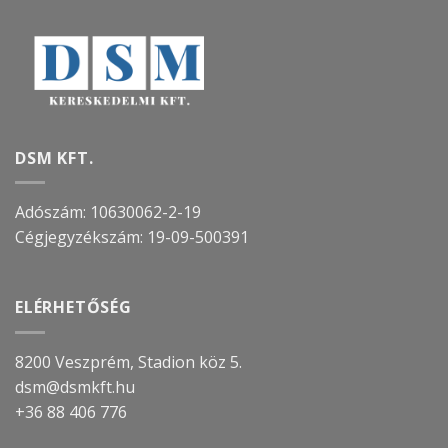
DSM KFT.
Adószám: 10630062-2-19
Cégjegyzékszám:
19-09-500391
ELÉRHETŐSÉG
8200 Veszprém, Stadion köz 5.
dsm@dsmkft.hu
+36 88 406 776