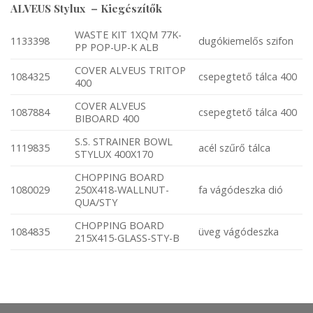
ALVEUS Stylux – Kiegészítők
WASTE KIT 1XQM 77K-
1133398
dugókiemelős szifon
PP POP-UP-K ALB
COVER ALVEUS TRITOP
1084325
csepegtető tálca 400
400
COVER ALVEUS
1087884
csepegtető tálca 400
BIBOARD 400
S.S. STRAINER BOWL
1119835
acél szűrő tálca
STYLUX 400X170
CHOPPING BOARD
1080029
250X418-WALLNUT-
fa vágódeszka dió
QUA/STY
CHOPPING BOARD
1084835
üveg vágódeszka
215X415-GLASS-STY-B