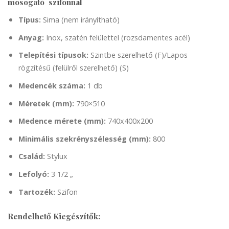
mosogató szifonnal
Típus:
Sima (nem irányítható)
Anyag:
Inox, szatén felülettel (rozsdamentes acél)
Telepítési típusok:
Szintbe szerelhető (F)/Lapos
rögzítésű (felülről szerelhető) (S)
Medencék száma:
1 db
Méretek (mm):
790×510
Medence mérete (mm):
740x400x200
Minimális szekrényszélesség (mm):
800
Család:
Stylux
Lefolyó:
3 1/2 „
Tartozék:
Szifon
Rendelhető Kiegészítők: