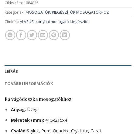
Cikkszám:
1084835
Kategóriák:
MOSOGATÓK
,
KIEGÉSZÍTŐK MOSOGATÓKHOZ
Címkék:
ALVEUS
,
konyhai mosogató kiegészítő
LEÍRÁS
TOVÁBBI INFORMÁCIÓK
Fa vágódeszka mosogatókhoz
Anyag:
Üveg
Méretek (mm):
415x215x4
Család:
Stylux, Pure, Quadrix, Crystalix, Carat