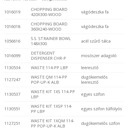
CHOPPING BOARD
1016019
vágódeszka fa
420X300-WOOD
CHOPPING BOARD
1016018
vágódeszka fa
360X240-WOOD
S.S. STRAINER BOWL
1056616
acél szűrő tálca
148X300
DETERGENT
1016099
mosószer adagoló
DISPENSER CHR-P
1130534
WASTE 114-PP LBP
leeresztő
WASTE QM 114-PP
dugókiemelős
1127247
POP-UP-K ALB
leeresztő
WASTE KIT 1XS 114-PP
1130537
egyes szifon
LBP
WASTE KIT 1XSP 114-
1130551
egyes szifon túlfolyós
PP LBP
WASTE KIT 1XQM 114-
1127251
dugókiemelős szifon
PP POP-UP-K ALB