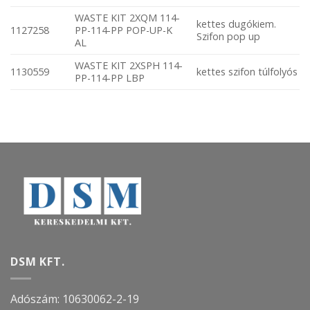
WASTE KIT 2XQM 114-
kettes dugókiem.
1127258
PP-114-PP POP-UP-K
Szifon pop up
AL
WASTE KIT 2XSPH 114-
1130559
kettes szifon túlfolyós
PP-114-PP LBP
DSM KFT.
Adószám: 10630062-2-19