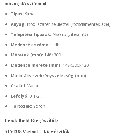
mosogató szifonnal
Típus:
Sima
Anyag:
Inox, szatén felülettel (rozsdamentes acél)
Telepítési típusok:
Alsó rögzítésű (U)
Medencék száma:
1 db
Méretek (mm):
148×300
Medence mérete (mm):
148x300x120
Minimális szekrényszélesség (mm):
Család:
Variant
Lefolyó:
3 1/2 „
Tartozék:
Szifon
Rendelhető Kiegészítők:
ALVEUS Variant – Kiegészítők