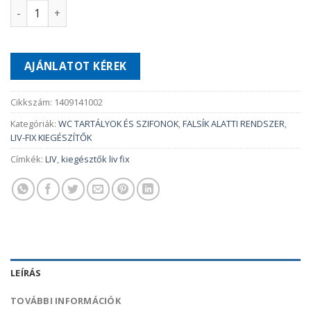
ZAJCSÖKKENTŐ KÉSZLET MOSDÓHOZ mennyiség
AJÁNLATOT KÉREK
Cikkszám:
1409141002
Kategóriák:
WC TARTÁLYOK ÉS SZIFONOK
,
FALSÍK ALATTI RENDSZER
,
LIV-FIX KIEGÉSZÍTŐK
Címkék:
LIV
,
kiegésztők liv fix
LEÍRÁS
TOVÁBBI INFORMÁCIÓK