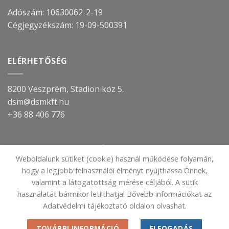
Adószám: 10630062-2-19
Cégjegyzékszám:
19-09-500391
ELÉRHETŐSÉG
8200 Veszprém, Stadion köz 5.
dsm@dsmkft.hu
+36 88 406 776
TOVÁBBI INFORMÁCIÓ
Weboldalunk sütiket (cookie) használ működése folyamán,
hogy a legjobb felhasználói élményt nyújthassa Önnek,
IMPRESSZUM
valamint a látogatottság mérése céljából. A sütik
ADATVÉDELMI TÁJÉKOZTATÓ
használatát bármikor letilthatja! Bővebb információkat az
Adatvédelmi tájékoztató oldalon olvashat.
TOVÁBBI INFORMÁCIÓ
ELFOGADÁS