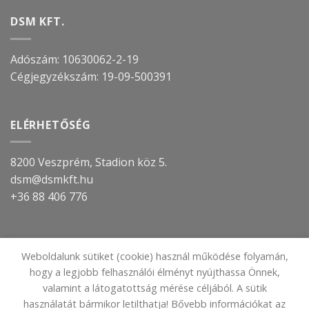
DSM KFT.
Adószám: 10630062-2-19
Cégjegyzékszám:
19-09-500391
ELÉRHETŐSÉG
8200 Veszprém, Stadion köz 5.
dsm@dsmkft.hu
+36 88 406 776
TOVÁBBI INFORMÁCIÓ
Weboldalunk sütiket (cookie) használ működése folyamán,
hogy a legjobb felhasználói élményt nyújthassa Önnek,
IMPRESSZUM
valamint a látogatottság mérése céljából. A sütik
ADATVÉDELMI TÁJÉKOZTATÓ
használatát bármikor letilthatja! Bővebb információkat az