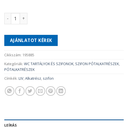
Zuhanytálcához tömítés Ø 85/60 mm mennyiség
AJÁNLATOT KÉREK
Cikkszám:
195885
Kategóriák:
WC TARTÁLYOK ÉS SZIFONOK
,
SZIFON PÓTALKATRÉSZEK
,
PÓTALKATRÉSZEK
Címkék:
LIV
,
Alkatrész
,
szifon
LEÍRÁS