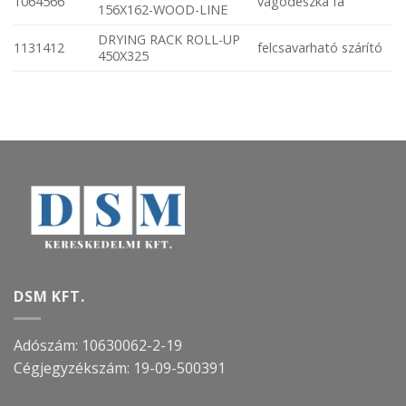
1064566
vágódeszka fa
156X162-WOOD-LINE
DRYING RACK ROLL-UP
1131412
felcsavarható szárító
450X325
DSM KFT.
Adószám: 10630062-2-19
Cégjegyzékszám:
19-09-500391