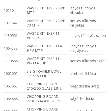
WASTE KIT 1XSP 70-PP
egyes túlfolyós
1011644
MTP
kislyukas
WASTE KIT 2XSP 70-PP-
kettes túlfolyós
1011642
70 MTP
kislyukas
WASTE KIT 1XSP 114-
1130551
egyes túlfolyós szifon
PP LBP
WASTE KIT 1XSP 114-
egyes túlfolyós
1064388
HPV MTP
nagylyukas
WASTE KIT 2XSP 114-
1130555
kettes túlfolyós szifon
PP-114 LBP
S.S. STRAINER BOWL
1062602
acél szűrő tálca
171X360-LINE
CHOPPING BOARD
1063063
vágódeszka üveg
215X355-GLASS-LINE
CHOPPING BOARD
1064565
vágódeszka fa
220X360-WOOD-LINE
CHOPPING BOARD