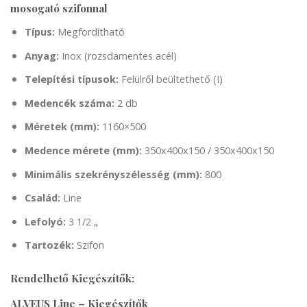
mosogató szifonnal
Típus:
Megfordítható
Anyag:
Inox (rozsdamentes acél)
Telepítési típusok:
Felülről beültethető (I)
Medencék száma:
2 db
Méretek (mm):
1160×500
Medence mérete (mm):
350x400x150 / 350x400x150
Minimális szekrényszélesség (mm):
800
Család:
Line
Lefolyó:
3 1/2 „
Tartozék:
Szifon
Rendelhető Kiegészítők:
ALVEUS Line – Kiegészítők